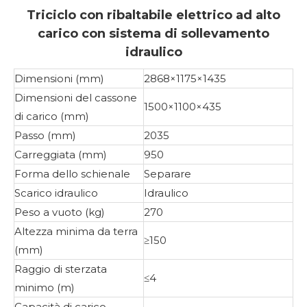
Triciclo con ribaltabile elettrico ad alto
carico con sistema di sollevamento
idraulico
Dimensioni (mm)
2868×1175×1435
Dimensioni del cassone
1500×1100×435
di carico (mm)
Passo (mm)
2035
Carreggiata (mm)
950
Forma dello schienale
Separare
Scarico idraulico
Idraulico
Peso a vuoto (kg)
270
Altezza minima da terra
≥150
(mm)
Raggio di sterzata
≤4
minimo (m)
Capacità di carico