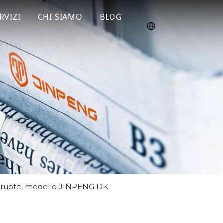
RVIZI
CHI SIAMO
BLOG
 tre ruote, modello JINPENG DK