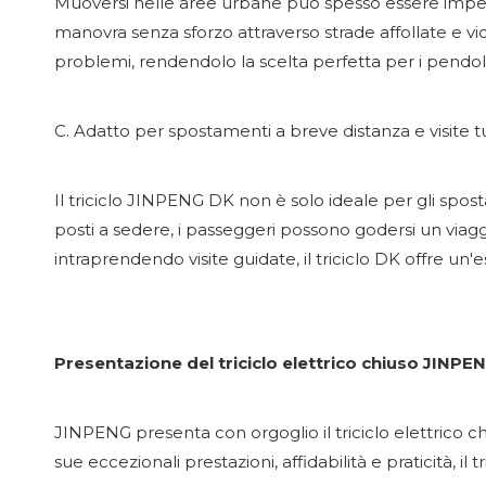
Muoversi nelle aree urbane può spesso essere impegna
manovra senza sforzo attraverso strade affollate e vi
problemi, rendendolo la scelta perfetta per i pendol
C. Adatto per spostamenti a breve distanza e visite t
Il triciclo JINPENG DK non è solo ideale per gli spost
posti a sedere, i passeggeri possono godersi un viaggi
intraprendendo visite guidate, il triciclo DK offre un
Presentazione del triciclo elettrico chiuso JINPE
JINPENG presenta con orgoglio il triciclo elettrico c
sue eccezionali prestazioni, affidabilità e praticità, i