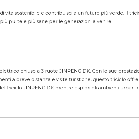
i vita sostenibile e contribuisci a un futuro più verde. Il tr
più pulite e più sane per le generazioni a venire.
lo elettrico chiuso a 3 ruote JINPENG DK. Con le sue prestazio
enti a breve distanza e visite turistiche, questo triciclo off
 del triciclo JINPENG DK mentre esplori gli ambienti urbani con