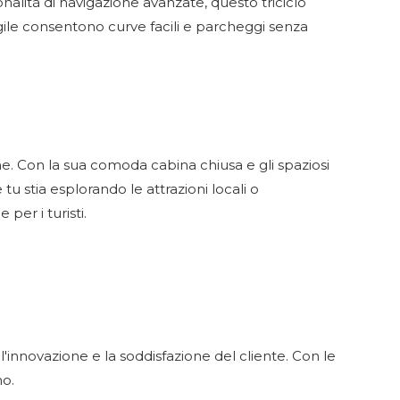
alità di navigazione avanzate, questo triciclo
agile consentono curve facili e parcheggi senza
che. Con la sua comoda cabina chiusa e gli spaziosi
u stia esplorando le attrazioni locali o
per i turisti.
'innovazione e la soddisfazione del cliente. Con le
no.