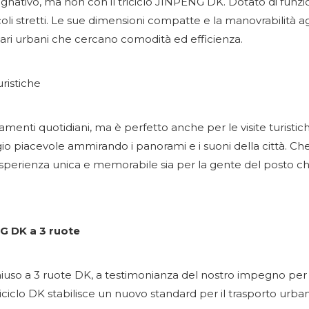
tivo, ma non con il triciclo JINPENG DK. Dotato di funzion
coli stretti. Le sue dimensioni compatte e la manovrabilità 
ari urbani che cercano comodità ed efficienza.
uristiche
amenti quotidiani, ma è perfetto anche per le visite turisti
o piacevole ammirando i panorami e i suoni della città. Che t
'esperienza unica e memorabile sia per la gente del posto che 
NG DK a 3 ruote
hiuso a 3 ruote DK, a testimonianza del nostro impegno per l
l triciclo DK stabilisce un nuovo standard per il trasporto urba