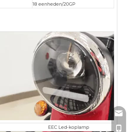
18 eenheden/20GP
sales3@
EEC Led-koplamp
+86- 1