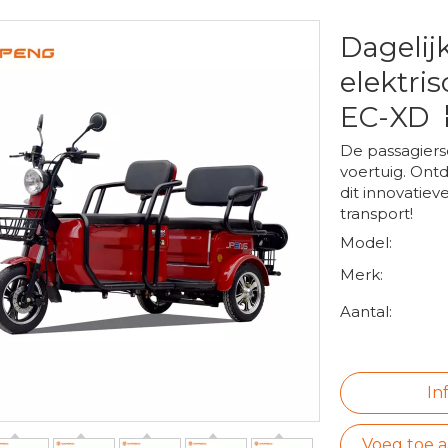
Dagelij
elektri
EC-XD
De passagiersd
voertuig. On
dit innovatie
transport!
Model:
Merk:
Aantal:
In
Voeg toe 