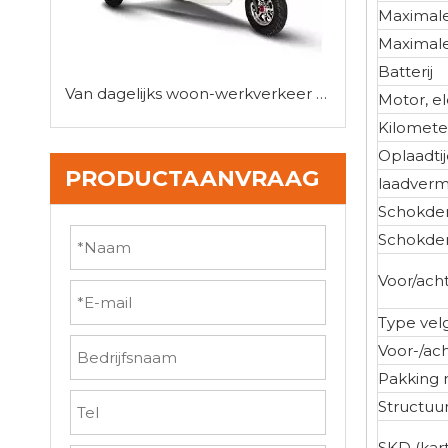
Maximale
Maximale
Batterij
Van dagelijks woon-werkverkeer tot last-mile-afleveringen: de veelzijdigheid van mini-driewielerauto's
Motor, e
Kilometer
Oplaadtij
PRODUCTAANVRAAG
laadver
Schokde
Schokde
Voor/ach
Type vel
Voor-/ac
Pakking
Structuu
SKD (kar