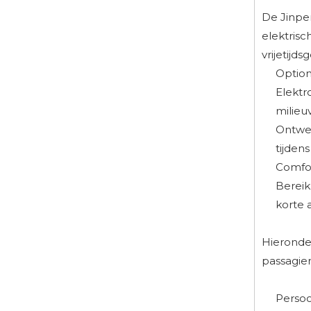
De Jinpen
elektrisc
vrijetijds
Optione
Elektr
milieu
Ontwer
tijdens
Comfor
Bereik
korte 
Hieronde
passagiers
Persoo