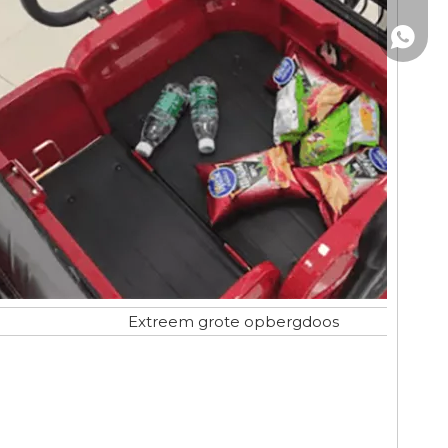
+86- 1
Extreem grote opbergdoos