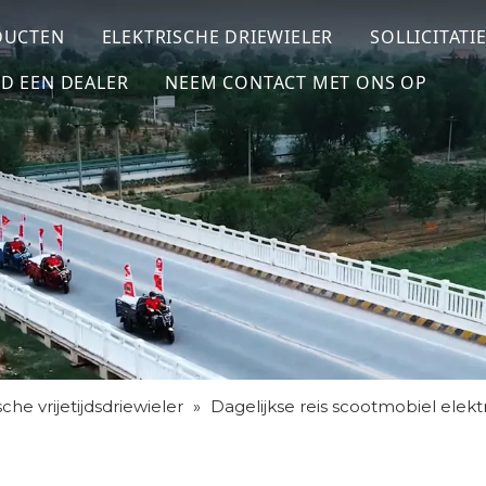
DUCTEN
ELEKTRISCHE DRIEWIELER
SOLLICITATI
D EEN DEALER
NEEM CONTACT MET ONS OP
sche vrijetijdsdriewieler
»
Dagelijkse reis scootmobiel elek