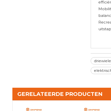
effici
Mobili
balanc
Recrea
uitsta
driewiele
elektrisc
GERELATEERDE PRODUCTEN