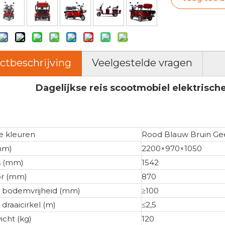
ctbeschrijving
Veelgestelde vragen
Dagelijkse reis scootmobiel elektrisch
e kleuren
Rood Blauw Bruin Geel
mm)
2200×970×1050
s (mm)
1542
or (mm)
870
 bodemvrijheid (mm)
≥100
draaicirkel (m)
≤2,5
cht (kg)
120