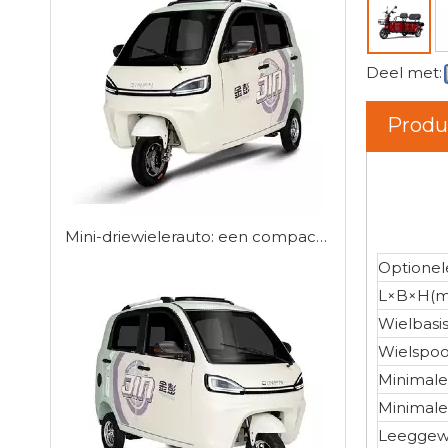
Deel met:
Produ
Mini-driewielerauto: een compacte oplossing voor stedelijke mobiliteit
Optionel
L×B×H(
Wielbasi
Wielspo
Minimale
Minimale 
Leeggewi