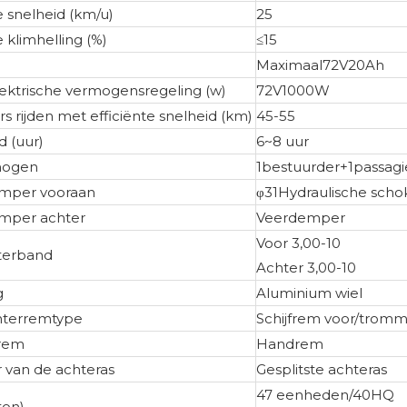
 snelheid (km/u)
25
 klimhelling (%)
≤15
Maximaal72V20Ah
lektrische vermogensregeling (w)
72V1000W
s rijden met efficiënte snelheid (km)
45-55
d (uur)
6~8 uur
mogen
1bestuurder+1passagi
mper vooraan
φ31Hydraulische scho
mper achter
Veerdemper
Voor 3,00-10
terband
Achter 3,00-10
g
Aluminium wiel
hterremtype
Schijfrem voor/trom
 rem
Handrem
r van de achteras
Gesplitste achteras
47 eenheden/40HQ
ton)