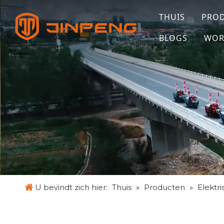
THUIS
PRO
BLOGS
WOR
U bevindt zich hier:
Thuis
»
Producten
»
Elektri