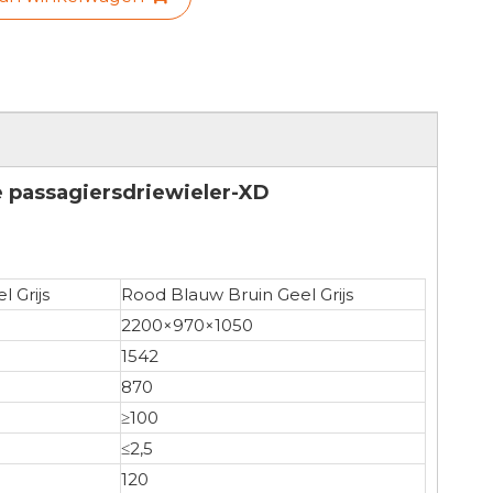
e passagiersdriewieler-XD
 Grijs
Rood Blauw Bruin Geel Grijs
2200×970×1050
1542
870
≥100
≤2,5
120