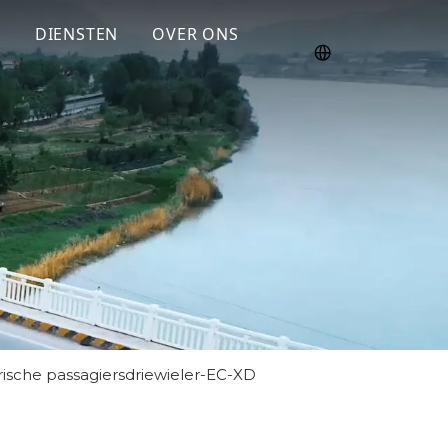
E
DIENSTEN
OVER ONS
trische passagiersdriewieler-EC-XD