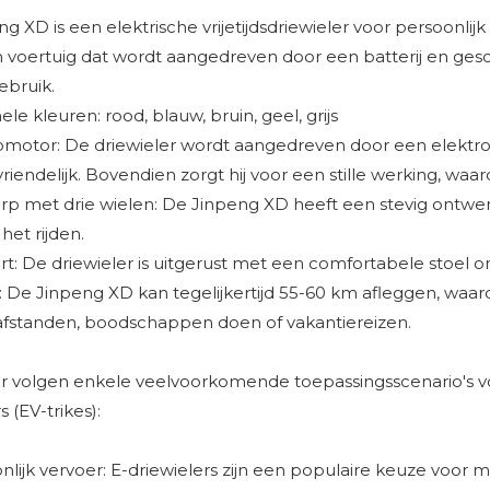
g XD is een elektrische vrijetijdsdriewieler voor persoonlijk
h voertuig dat wordt aangedreven door een batterij en gesch
gebruik.
le kleuren: rood, blauw, bruin, geel, grijs
omotor: De driewieler wordt aangedreven door een elektro
vriendelijk. Bovendien zorgt hij voor een stille werking, waar
p met drie wielen: De Jinpeng XD heeft een stevig ontwerp m
 het rijden.
t: De driewieler is uitgerust met een comfortabele stoel o
: De Jinpeng XD kan tegelijkertijd 55-60 km afleggen, waar
afstanden, boodschappen doen of vakantiereizen.
r volgen enkele veelvoorkomende toepassingsscenario's vo
 (EV-trikes):
nlijk vervoer: E-driewielers zijn een populaire keuze voor 