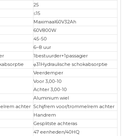
25
≤15
Maximaal60V32Ah
60V800W
45-50
6~8 uur
er
1bestuurder+1passagier
kabsorptie
φ31Hydraulische schokabsorptie
Veerdemper
Voor 3,00-10
Achter 3,00-10
Aluminium wiel
melrem achter
Schijfrem voor/trommelrem achter
Handrem
Gesplitste achteras
47 eenheden/40HQ