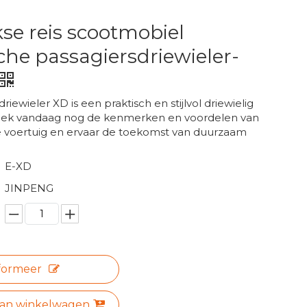
kse reis scootmobiel
sche passagiersdriewieler-
riewieler XD is een praktisch en stijlvol driewielig
tdek vandaag nog de kenmerken en voordelen van
ve voertuig en ervaar de toekomst van duurzaam
E-XD
JINPENG
formeer
aan winkelwagen