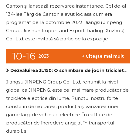
Canton și lansează rezervarea instantanee. Cel de-al
134-lea Târg de Canton a avut loc așa cum era
programat pe 15 octombrie 2023. Jiangsu Jinpeng
Group, Jinshun Import and Export Trading (Xuzhou)
Co., Ltd. este invitată să participe la expoziție
10-16
2023
+ Citește mai mult
Dezvăluirea JL150: O schimbare de joc în triciclete electrice
Jiangsu JINPENG Group Co., Ltd, renumit la nivel
global ca JINPENG, este cel mai mare producător de
triciclete electrice din lume. Punctul nostru forte
constă în dezvoltarea, producția și vânzarea unei
game largi de vehicule electrice. În calitate de
producător de încredere angajat în transportul
durabil, s