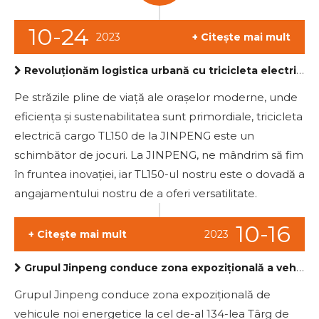
10-24
2023
+ Citește mai mult
Revoluționăm logistica urbană cu tricicleta electrică de marfă TL150 de la JINPENG
Pe străzile pline de viață ale orașelor moderne, unde
eficiența și sustenabilitatea sunt primordiale, tricicleta
electrică cargo TL150 de la JINPENG este un
schimbător de jocuri. La JINPENG, ne mândrim să fim
în fruntea inovației, iar TL150-ul nostru este o dovadă a
angajamentului nostru de a oferi versatilitate.
10-16
+ Citește mai mult
2023
Grupul Jinpeng conduce zona expozițională a vehiculelor noi de energie la cel de-al 134-lea Târg de Canton și lansează rezervarea instantanee
Grupul Jinpeng conduce zona expozițională de
vehicule noi energetice la cel de-al 134-lea Târg de