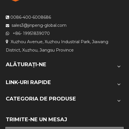
0086-400-6008686

sales3@jinpeng-global.com

+86- 19951839070

Xuzhou Avenue, Xuzhou Industrial Park, Jiawang

District, Xuzhou, Jiangsu Province
ALĂTURAŢI-NE
LINK-URI RAPIDE
CATEGORIA DE PRODUSE
TRIMITE-NE UN MESAJ