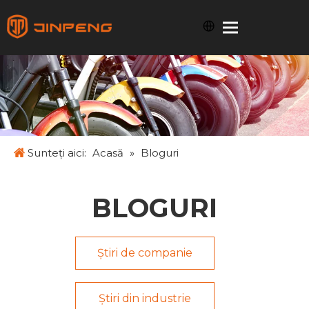
Sunteți aici:
Acasă
»
Bloguri
BLOGURI
Știri de companie
Știri din industrie