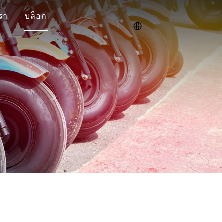
เรา
บล็อก