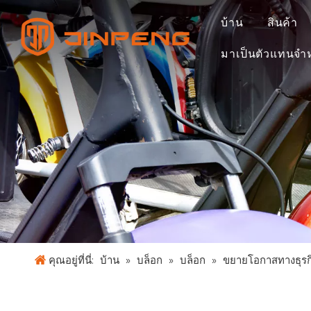
บ้าน
สินค้า
มาเป็นตัวแทนจำ
คุณอยู่ที่นี่:
บ้าน
»
บล็อก
»
บล็อก
»
ขยายโอกาสทางธุรกิ