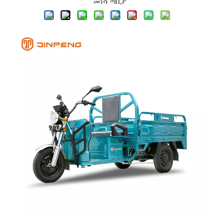
መነሻ
ጣቢያ