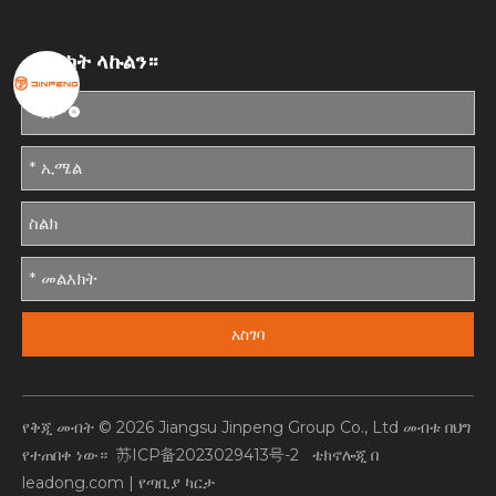
መልእክት ላኩልን።
አስገባ
የቅጂ መብት ©
2026
Jiangsu Jinpeng Group Co., Ltd መብቱ በህግ
የተጠበቀ ነው።
苏ICP备2023029413号-2
ቴክኖሎጂ በ
leadong.com
|
የጣቢያ ካርታ