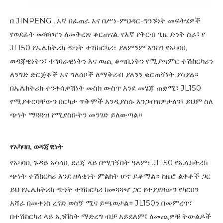
በ
JINPENG
, እኛ በፈጠራ እና በሥነ-ምህዳር-ግንኙነት መፍትሄዎች
የወደፊት መጓጓዣን ለመቅረጽ ቆርጠናል. የእኛ የቅርብ ጊዜ ድንቅ ስራ፣ የ
JL150
የኤሌክትሪክ ጭነት ተሽከርካሪ፣ ያለምንም እንከን የአካባቢ
ወዳጃዊነትን፣ ተግባራዊነትን እና ወጪ ቆጣቢነትን የሚያጣምር ተሽከርካሪን
ለንግድ ድርጅቶች እና ግለሰቦች ለማቅረብ ያለንን ቁርጠኝነት ያሳያል።
በኤሌክትሪክ ተንቀሳቃሽነት መስክ ውስጥ እንደ መሄጃ ጠቋሚ፣ JL150
የሚያቀርባቸውን በርካታ ጥቅሞች እንዲያስሱ እንጋብዝዎታለን፣ ይህም ስለ
ጭነት ማጓጓዝ የሚያስቡትን መንገድ ይለውጣል።
የአካባቢ ወዳጃዊነት
የአካባቢ ጉዳይ አሳሳቢ ደረጃ ላይ በሚገኝበት ዓለም፣ JL150 የኤሌክትሪክ
ጭነት ተሽከርካሪ እንደ ዘላቂነት ምልክት ሆኖ ይቆማል። ከዜሮ ልቀቶች ጋር
ይህ የኤሌክትሪክ ጭነት ተሽከርካሪ ከመጓጓዣ ጋር የተያያዘውን የካርበን
አሻራ በመቀነስ ረገድ ወሳኝ ሚና ይጫወታል። JL150ን በመምረጥ፣
በተሽከርካሪ ላይ ኢንቨስት ማድረግ ብቻ አይደለም፤ ለመጪዎቹ ትውልዶች