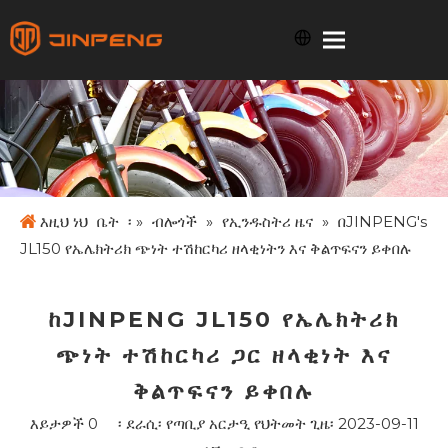
እዚህ ነህ
ቤት
፡ »
ብሎጎች
»
የኢንዱስትሪ ዜና
»
በJINPENG's
JL150 የኤሌክትሪክ ጭነት ተሽከርካሪ ዘላቂነትን እና ቅልጥፍናን ይቀበሉ
ከJINPENG JL150 የኤሌክትሪክ
ጭነት ተሽከርካሪ ጋር ዘላቂነት እና
ቅልጥፍናን ይቀበሉ
እይታዎች
0
፡ ደራሲ፡ የጣቢያ አርታዒ የህትመት ጊዜ፡ 2023-09-11