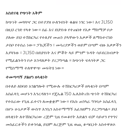
አስደናቂ የጭነት አቅም
ከጭነት መጓጓዣ ጋር በተያያዘ ሁለገብነት ቁልፍ ነገር ነው፣ እና JL150
በዚህ ረገድ የላቀ ነው። ሰፊ እና ደህንነቱ የተጠበቀ የእቃ ማከማቻ ቦታ
ያለው ይህ ተሽከርካሪ የተለያየ መጠን ያላቸውን እቃዎች ለማስተናገድ
ታስቦ የተሰራ ነው። ፓኬጆችን ፣ መሳሪያዎችን ወይም በጣም ብዙ እቃዎችን
እያጓጉዙ ፣ JL150 በደህንነት እና ምቾት ላይ ምንም ጉዳት ሳይደርስብዎት
የሚፈልጉትን ቦታ እንዳለዎት ያረጋግጣል ። ከጭነት ፍላጎትዎ ጋር
የሚስማማ ተለዋዋጭ መፍትሄ ነው።
ተመጣጣኝ ያልሆነ ዘላቂነት
በተለይ ለከባድ አገልግሎት የሚውሉ ተሽከርካሪዎች ዘላቂነት በጣም
አስፈላጊ መሆኑን እንረዳለን። የጄኤል 150 ኤሌክትሪክ ጭነት ተሽከርካሪ
የተሰራው የጊዜ ፈተናን ለመቋቋም ነው። የእሱ ጠንካራ ግንባታ አስፈላጊ
በሆኑ ሁኔታዎች ውስጥ እንኳን አስተማማኝ አፈፃፀምን ያረጋግጣል። ይህ
ዘላቂነት ለተሽከርካሪው ረጅም ጊዜ የመቆየት እድልን ብቻ ሳይሆን የጥገና
መስፈርቶችን ይቀንሳል, ይህም ለረጅም ጊዜ ወጪ ቆጣቢነት አስተዋጽኦ