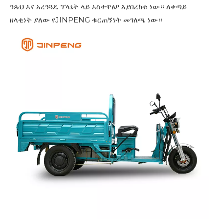
ንጹህ እና አረንጓዴ ፕላኔት ላይ አስተዋፅዖ እያበረከቱ ነው። ለቀጣይ
ዘላቂነት ያለው የJINPENG ቁርጠኝነት መገለጫ ነው።