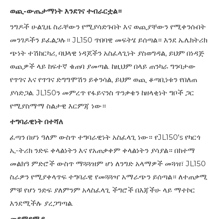
ወጪ-ውጤታማነት እንደገና ተብራርቷል።
ንግዶች ሁልጊዜ ስራቸውን የሚያሳድጉበት እና ወጪያቸውን የሚቀንሱበት
መንገዶችን ይፈልጋሉ። JL150 ጥበባዊ መፍትሄ ይሰጣል። እንደ ኤሌክትሪክ
ጭነት ተሽከርካሪ, ባህላዊ ነዳጆችን አስፈላጊነት ያስወግዳል, ይህም በነዳጅ
ወጪዎች ላይ ከፍተኛ ቁጠባ ያመጣል. ከዚህም በላይ ጠንካራ ግንባታው
የጥገና እና የጥገና ድግግሞሽን ይቀንሳል, ይህም ወጪ ቆጣቢነቱን የበለጠ
ያሳድጋል. JL150ን መምረጥ የፋይናንስ ጥንቃቄን ከዘላቂነት ግቦች ጋር
የሚያስማማ ስልታዊ እርምጃ ነው።
ተግባራዊነት በተሻለ
ፈጣን በሆነ ዓለም ውስጥ ተግባራዊነት አስፈላጊ ነው። የJL150's የካርጎ
ኢ-ትሪክ ንድፍ ቀላልነትን እና የአጠቃቀም ቀላልነትን ያሳያል። በከተማ
መልክዓ ምድሮች ውስጥ ማጓጓዝም ሆነ ለንግድ አላማዎች መጓዝ፣ JL150
ስራዎን የሚያቀላጥፍ ተግባራዊ የመጓጓዣ አማራጭን ይሰጣል። ለተጠቃሚ
ምቹ የሆነ ንድፍ ያለምንም አላስፈላጊ ችግሮች በእጃችሁ ላይ ማተኮር
እንደሚችሉ ያረጋግጣል.
መደምደሚያ