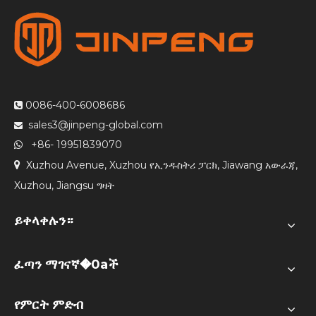
0086-400-6008686

sales3@jinpeng-global.com

+86- 19951839070

Xuzhou Avenue, Xuzhou የኢንዱስትሪ ፓርክ, Jiawang አውራጃ,

Xuzhou, Jiangsu ግዛት
ይቀላቀሉን።
ፈጣን ማገናኛ�0aች
የምርት ምድብ