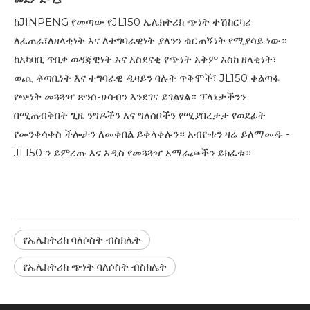
ከJINPENG የመጣው የJL150 ኤሌክትሪክ ጭነት ተሽከርካሪ
ለፈጠራ፣ለዘላቂነት እና ለተግባራዊነት ያለንን ቁርጠኝነት የሚያሳይ ነው።
ከአካባቢ ጥበቃ ወዳጃዊነት እና አስደናቂ የጭነት አቅም እስከ ዘላቂነት፣
ወጪ ቆጣቢነት እና ተግባራዊ ዲዛይን ባሉት ጥቅሞች፣ JL150 ቀልጣፋ
የጭነት መጓጓዣ ጽንሰ-ሀሳብን እንደገና ይገልፃል። ፕላኔታችንን
በሚጠብቅበት ጊዜ ንግዶችን እና ግለሰቦችን የሚያበረታታ የወደፊት
የመንቀሳቀስ ችሎታን ለመቀበል ይቀላቀሉን። አብዮቱን ዛሬ ይለማመዱ -
JL150 ን ​​ይምረጡ እና አዲስ የመጓጓዣ አማራጮችን ይክፈቱ።
የኤሌክትሪክ ባለሶስት ብስክሌት
የኤሌክትሪክ ጭነት ባለሶስት ብስክሌት