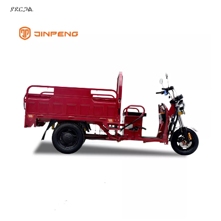
ያደርጋል.