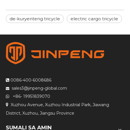
de-kuryenteng tricycle
electric cargo tricycle
0086-400-6008686

sales3@jinpeng-global.com

+86- 19951839070

Xuzhou Avenue, Xuzhou Industrial Park, Jiawang

District, Xuzhou, Jiangsu Province
SUMALI SA AMIN