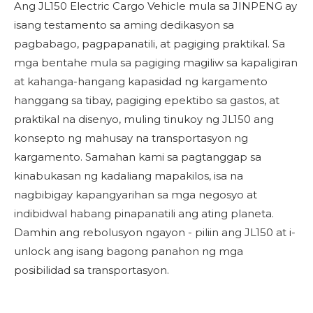
Ang JL150 Electric Cargo Vehicle mula sa JINPENG ay
isang testamento sa aming dedikasyon sa
pagbabago, pagpapanatili, at pagiging praktikal. Sa
mga bentahe mula sa pagiging magiliw sa kapaligiran
at kahanga-hangang kapasidad ng kargamento
hanggang sa tibay, pagiging epektibo sa gastos, at
praktikal na disenyo, muling tinukoy ng JL150 ang
konsepto ng mahusay na transportasyon ng
kargamento. Samahan kami sa pagtanggap sa
kinabukasan ng kadaliang mapakilos, isa na
nagbibigay kapangyarihan sa mga negosyo at
indibidwal habang pinapanatili ang ating planeta.
Damhin ang rebolusyon ngayon - piliin ang JL150 at i-
unlock ang isang bagong panahon ng mga
posibilidad sa transportasyon.