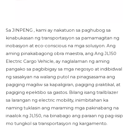
Sa
JINPENG
, kami ay nakatuon sa paghubog sa
kinabukasan ng transportasyon sa pamamagitan ng
inobasyon at eco-conscious na mga solusyon. Ang
aming pinakabagong obra maestra, ang
Ang JL150
Electric Cargo Vehicle, ay naglalaman ng aming
pangako sa pagbibigay sa mga negosyo at indibidwal
ng sasakyan na walang putol na pinagsasama ang
pagiging magiliw sa kapaligiran, pagiging praktikal, at
pagiging epektibo sa gastos. Bilang isang trailblazer
sa larangan ng electric mobility, iniimbitahan ka
naming tuklasin ang maraming mga pakinabang na
inaalok ng JL150, na binabago ang paraan ng pag-iisip
mo tungkol sa transportasyon ng kargamento.