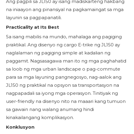
Ang pagpili sa JL150 ay isang madiskarteng hakbang
na iniaayon ang pinansiyal na pagkamaingat sa mga
layunin sa pagpapanatili.
Practicality at Its Best
Sa isang mabilis na mundo, mahalaga ang pagiging
praktikal. Ang disenyo ng cargo E-trike ng JL150 ay
naglalaman ng pagiging simple at kadalian ng
paggamit. Nagsasagawa man ito ng mga paghahatid
sa loob ng mga urban landscape o pag-commute
para sa mga layuning pangnegosyo, nag-aalok ang
JL150 ng praktikal na opsyon sa transportasyon na
nagpapadali sa iyong mga operasyon. Tinitiyak ng
user-friendly na disenyo nito na maaari kang tumuon
sa gawain nang walang anumang hindi
kinakailangang komplikasyon.
Konklusyon