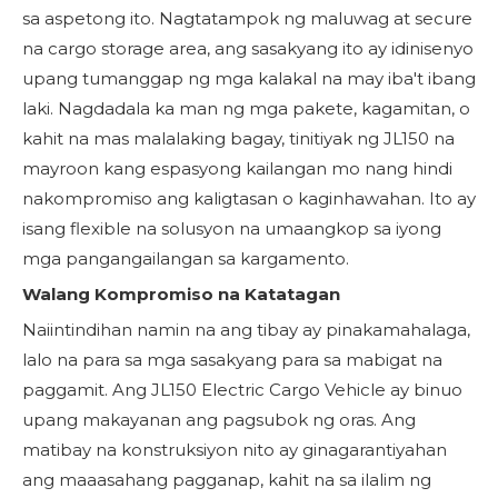
sa aspetong ito. Nagtatampok ng maluwag at secure
na cargo storage area, ang sasakyang ito ay idinisenyo
upang tumanggap ng mga kalakal na may iba't ibang
laki. Nagdadala ka man ng mga pakete, kagamitan, o
kahit na mas malalaking bagay, tinitiyak ng JL150 na
mayroon kang espasyong kailangan mo nang hindi
nakompromiso ang kaligtasan o kaginhawahan. Ito ay
isang flexible na solusyon na umaangkop sa iyong
mga pangangailangan sa kargamento.
Walang Kompromiso na Katatagan
Naiintindihan namin na ang tibay ay pinakamahalaga,
lalo na para sa mga sasakyang para sa mabigat na
paggamit. Ang JL150 Electric Cargo Vehicle ay binuo
upang makayanan ang pagsubok ng oras. Ang
matibay na konstruksiyon nito ay ginagarantiyahan
ang maaasahang pagganap, kahit na sa ilalim ng