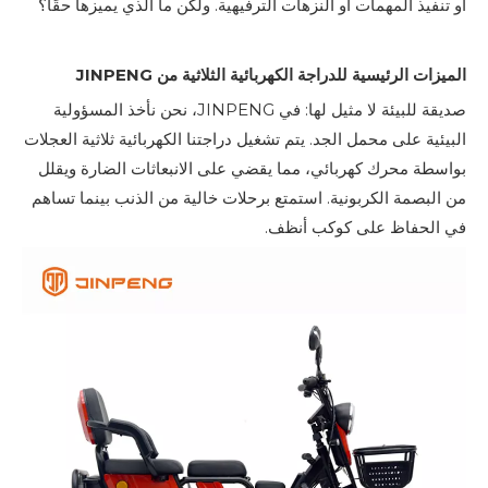
أو تنفيذ المهمات أو النزهات الترفيهية. ولكن ما الذي يميزها حقًا؟
الميزات الرئيسية للدراجة الكهربائية الثلاثية من JINPENG
صديقة للبيئة لا مثيل لها: في JINPENG، نحن نأخذ المسؤولية
البيئية على محمل الجد. يتم تشغيل دراجتنا الكهربائية ثلاثية العجلات
بواسطة محرك كهربائي، مما يقضي على الانبعاثات الضارة ويقلل
من البصمة الكربونية. استمتع برحلات خالية من الذنب بينما تساهم
في الحفاظ على كوكب أنظف.