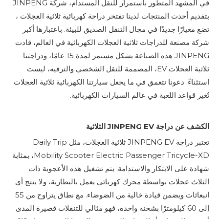
في المشهد المتطور باستمرار للنقل المستدام،
شركة JINPENG
بتقديم أحدث المنتجات لدينا
تفتخر
دراجة كهربائية ثلاثية العجلات
،
تضع معيارًا جديدًا في مجال التنقل الصديق للبيئة. باعتبارها أكبر
شركة مصنعة للدراجات ثلاثية العجلات الكهربائية في العالم، قادت
JINPENG هذه الصناعة بشكل مستمر لمدة 15 عامًا، ودراجتنا
ثلاثية العجلات EV، المصممة للنقل الشخصي والترفيه، ليست
استثناءً. دعونا نتعمق في ما يجعل سيارتنا الكهربائية ثلاثية العجلات
تُغير قواعد اللعبة في عالم السيارات الكهربائية.
الكشف عن دراجة JINPENG EV الثلاثية
تعتبر دراجة JINPENG EV ثلاثية العجلات، مثل Daily Trip
Mobility Scooter Electric Passenger Tricycle-XD، بمثابة
شهادة على الابتكار والاستدامة. يتم تشغيل هذه الأعجوبة ذات
الثلاث عجلات بواسطة محرك كهربائي يعمل بالبطارية، ولا ينتج أي
انبعاثات ويضمن قيادة خالية من الضوضاء. مع نطاق يتراوح من 55
إلى 60 كيلومترًا بشحنة واحدة، فهو مثالي للتنقلات قصيرة المدى