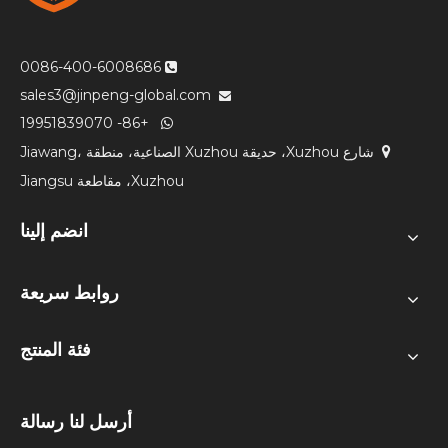
0086-400-6008686

sales3@jinpeng-global.com

+86- 19951839070

شارع Xuzhou، حديقة Xuzhou الصناعية، منطقة Jiawang،

Xuzhou، مقاطعة Jiangsu
انضم إلينا
روابط سريعة
فئة المنتج
أرسل لنا رسالة