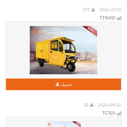
277
2024-07-31
إي-TJ150D
تحميل
63
2024-09-30
إي-TC150