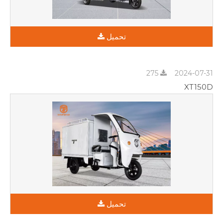
تحميل
275
2024-07-31
XT150D
تحميل