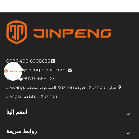
0086-400-6008686

sales3@jinpeng-global.com

+86- 19951839070

شارع Xuzhou، حديقة Xuzhou الصناعية، منطقة Jiawang،

Xuzhou، مقاطعة Jiangsu
انضم إلينا
روابط سريعة