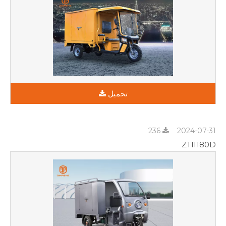
تحميل
236
2024-07-31
ZTII180D