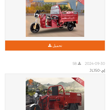
تحميل
58
2024-09-30
إي-JL150