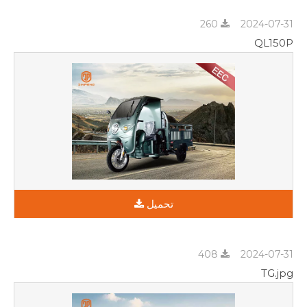
260
2024-07-31
QL150P
تحميل
408
2024-07-31
TG.jpg