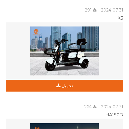
291
2024-07-31
X3
تحميل
264
2024-07-31
HA180D