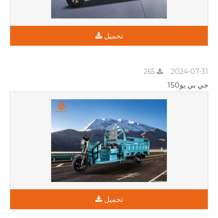
تحميل
265
2024-07-31
جي بي يو150
تحميل