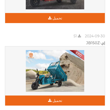
تحميل
51
2024-09-30
إي-JB150Z
تحميل