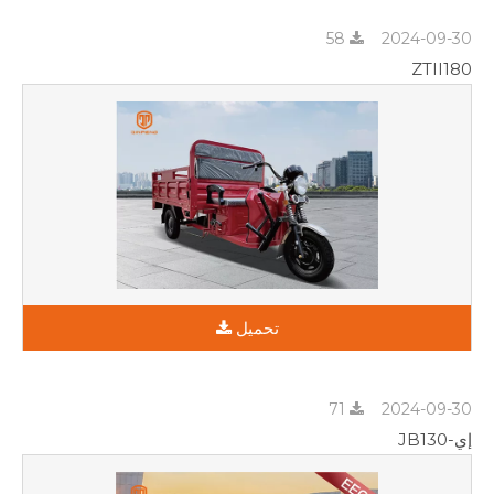
58
2024-09-30
ZTII180
تحميل
71
2024-09-30
إي-JB130