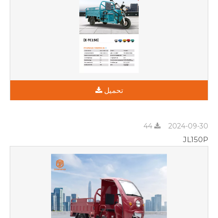
تحميل
44
2024-09-30
JL150P