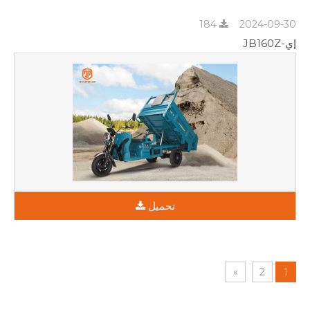
184
2024-09-30
إي-JB160Z
تحميل
»
2
1