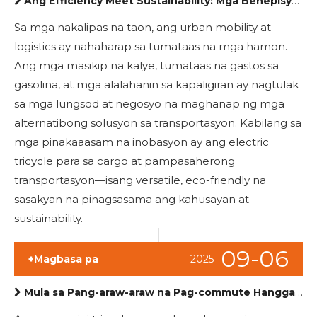
Ang Efficiency Meet Sustainability: Mga Benepisyo ng Electric Tricycles para sa Cargo At Passenger Transport
Sa mga nakalipas na taon, ang urban mobility at
logistics ay nahaharap sa tumataas na mga hamon.
Ang mga masikip na kalye, tumataas na gastos sa
gasolina, at mga alalahanin sa kapaligiran ay nagtulak
sa mga lungsod at negosyo na maghanap ng mga
alternatibong solusyon sa transportasyon. Kabilang sa
mga pinakaaasam na inobasyon ay ang electric
tricycle para sa cargo at pampasaherong
transportasyon—isang versatile, eco-friendly na
sasakyan na pinagsasama ang kahusayan at
sustainability.
09-06
+Magbasa pa
2025
Mula sa Pang-araw-araw na Pag-commute Hanggang sa Last-Mile Delivery: Ang Kakayahan ng Mga Mini Tricycle na Sasakyan