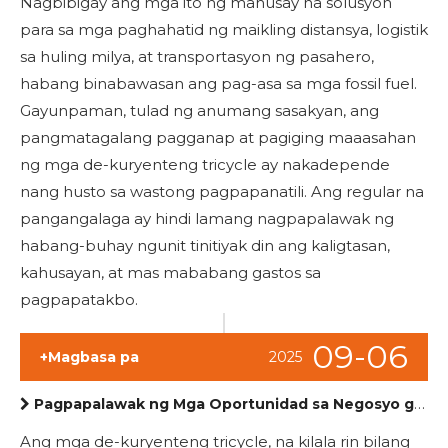
Nagbibigay ang mga ito ng mahusay na solusyon
para sa mga paghahatid ng maikling distansya, logistik
sa huling milya, at transportasyon ng pasahero,
habang binabawasan ang pag-asa sa mga fossil fuel.
Gayunpaman, tulad ng anumang sasakyan, ang
pangmatagalang pagganap at pagiging maaasahan
ng mga de-kuryenteng tricycle ay nakadepende
nang husto sa wastong pagpapanatili. Ang regular na
pangangalaga ay hindi lamang nagpapalawak ng
habang-buhay ngunit tinitiyak din ang kaligtasan,
kahusayan, at mas mababang gastos sa
pagpapatakbo.
09-06
+Magbasa pa
2025
Pagpapalawak ng Mga Oportunidad sa Negosyo gamit ang Mga Electric Tricycle para sa Cargo At Pasahero
Ang mga de-kuryenteng tricycle, na kilala rin bilang