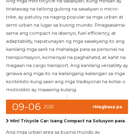
Ang mga mini tricycle na sasakyan, kung minsan ay
tinatawag na tatlong gulong na sasakyan o micro-
trike, ay patuloy na naging popular sa mga urban at
semi-urban na lugar sa buong mundo. Pinagsasama-
sama ang compact na disenyo, fuel efficiency, at
adaptability, napatunayan ng mga sasakyang ito ang
kanilang mga sarili na mahalaga para sa personal na
transportasyon, komersyal na paghahatid, at kahit na
magaan na cargo transport. Ang kanilang versatility ay
ginawa ang mga ito na kailangang-kailangan sa mga
konteksto kung saan ang mga tradisyonal na kotse o
motorsiklo ay maaaring kulang.
09-06
2025
+Magbasa pa
Mini Tricycle Car: Isang Compact na Solusyon para sa Urban Mobility
Ang mga urban area sa buong mundo ay