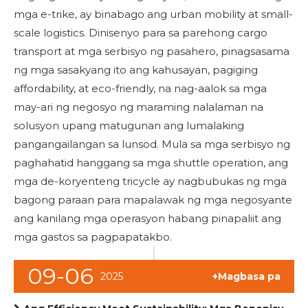
mga e-trike, ay binabago ang urban mobility at small-
scale logistics. Dinisenyo para sa parehong cargo
transport at mga serbisyo ng pasahero, pinagsasama
ng mga sasakyang ito ang kahusayan, pagiging
affordability, at eco-friendly, na nag-aalok sa mga
may-ari ng negosyo ng maraming nalalaman na
solusyon upang matugunan ang lumalaking
pangangailangan sa lunsod. Mula sa mga serbisyo ng
paghahatid hanggang sa mga shuttle operation, ang
mga de-koryenteng tricycle ay nagbubukas ng mga
bagong paraan para mapalawak ng mga negosyante
ang kanilang mga operasyon habang pinapaliit ang
mga gastos sa pagpapatakbo.
09-06
2025
+Magbasa pa