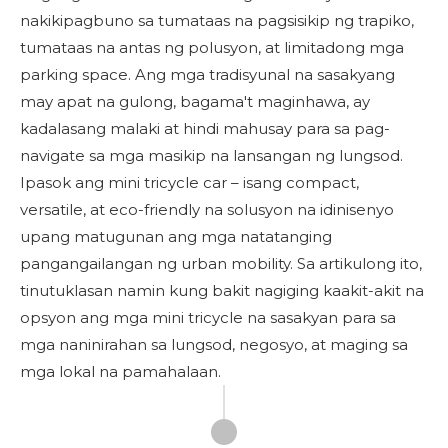
nakikipagbuno sa tumataas na pagsisikip ng trapiko,
tumataas na antas ng polusyon, at limitadong mga
parking space. Ang mga tradisyunal na sasakyang
may apat na gulong, bagama't maginhawa, ay
kadalasang malaki at hindi mahusay para sa pag-
navigate sa mga masikip na lansangan ng lungsod.
Ipasok ang mini tricycle car – isang compact,
versatile, at eco-friendly na solusyon na idinisenyo
upang matugunan ang mga natatanging
pangangailangan ng urban mobility. Sa artikulong ito,
tinutuklasan namin kung bakit nagiging kaakit-akit na
opsyon ang mga mini tricycle na sasakyan para sa
mga naninirahan sa lungsod, negosyo, at maging sa
mga lokal na pamahalaan.