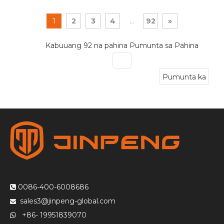
1
2
3
4
...
92
»
Kabuuang 92 na pahina Pumunta sa Pahina
Pumunta ka
0086-400-6008686

sales3@jinpeng-global.com

+86- 19951839070
