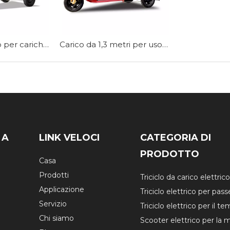
Triciclo elettrico per carichi pesanti EEC 2000W-EC-DLS150Pro
Carico da 1,3 metri per uso elettrico Trike-EC-JBII130
 A
LINK VELOCI
CATEGORIA DI
PRODOTTO
Casa
Prodotti
Triciclo da carico elettric
Applicazione
Triciclo elettrico per pas
Servizio
Triciclo elettrico per il te
Chi siamo
Scooter elettrico per la m