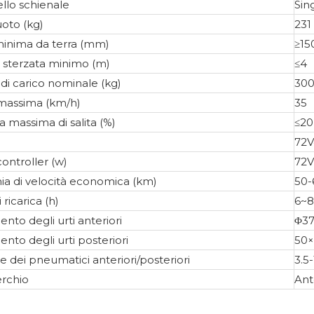
llo schienale
Sin
oto (kg)
231
minima da terra (mm)
≥15
i sterzata minimo (m)
≤4
di carico nominale (kg)
30
 massima (km/h)
35
 massima di salita (%)
≤20
72
ontroller (w)
72
a di velocità economica (km)
50-
ricarica (h)
6~8
nto degli urti anteriori
Φ37
nto degli urti posteriori
50×
e dei pneumatici anteriori/posteriori
3.5-
erchio
Ant