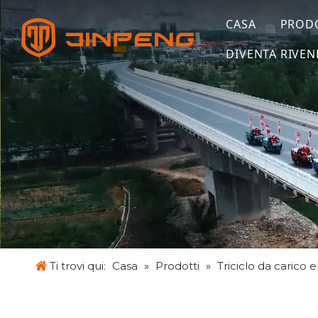
CASA
PROD
DIVENTA RIVEN
Ti trovi qui:
Casa
»
Prodotti
»
Triciclo da carico e