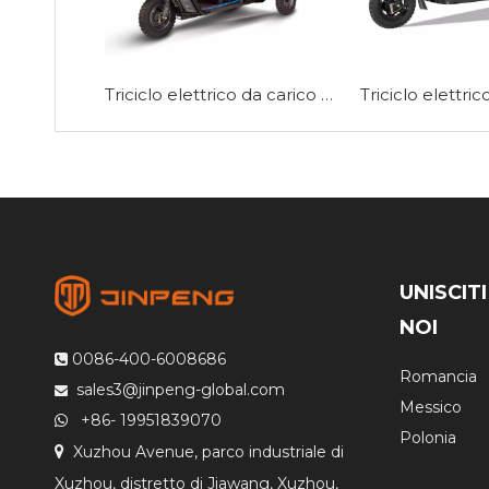
Triciclo elettrico da carico da 1,8 m-C-HA180QP
UNISCITI
NOI
0086-400-6008686

Romancia
sales3@jinpeng-global.com

Messico
+86- 19951839070

Polonia
Xuzhou Avenue, parco industriale di

Xuzhou, distretto di Jiawang, Xuzhou,