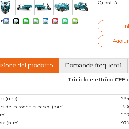
Quantità:
u:
In
Aggiung
izione del prodotto
Domande frequenti
Triciclo elettrico CEE 
ni (mm)
294
ni del cassone di carico (mm)
150
mm)
20
ata (mm)
97