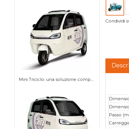
Condividi s
Descr
Mini Triciclo: una soluzione compatta per la mobilità urbana
Dimensio
Dimensio
Passo (
Carreggi