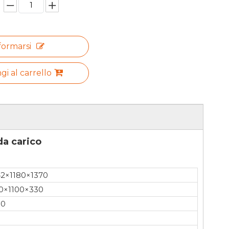
formarsi
i al carrello
da carico
2×1180×1370
0×1100×330
00
0