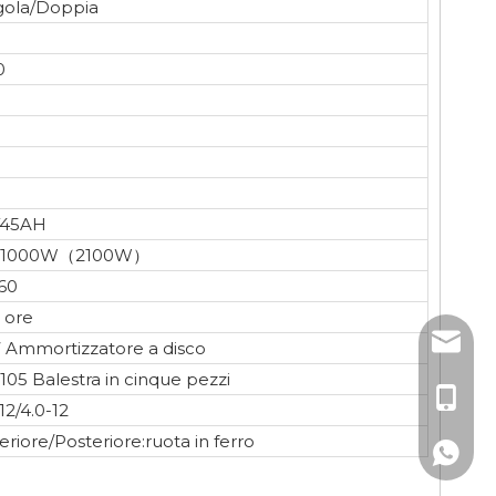
gola/Doppia
0
0
V45AH
V1000W（2100W）
60
 ore
sales3@
 Ammortizzatore a disco
105 Balestra in cinque pezzi
+ 1995
12/4.0-12
eriore/Posteriore:ruota in ferro
+ 1995