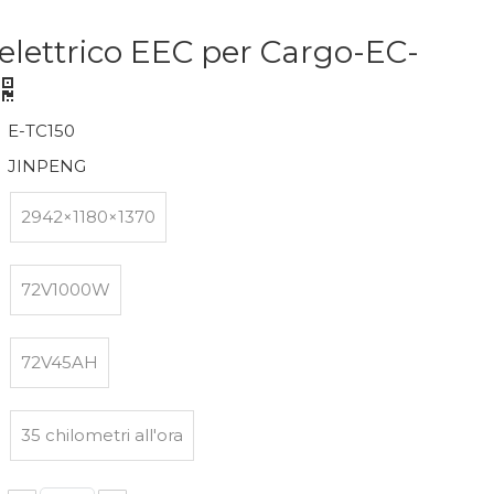
o elettrico EEC per Cargo-EC-
E-TC150
JINPENG
2942×1180×1370
72V1000W
72V45AH
35 chilometri all'ora