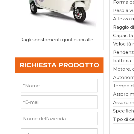
Forma de
Peso a vu
Altezza 
Raggio d
Capacità 
Dagli spostamenti quotidiani alle consegne dell'ultimo miglio: la versatilità dei mini tricicli
Velocità
Pendenza
batteria
RICHIESTA PRODOTTO
Motore, c
Autonomi
Tempo di 
Assorbime
Assorbime
Specifich
Tipo di c