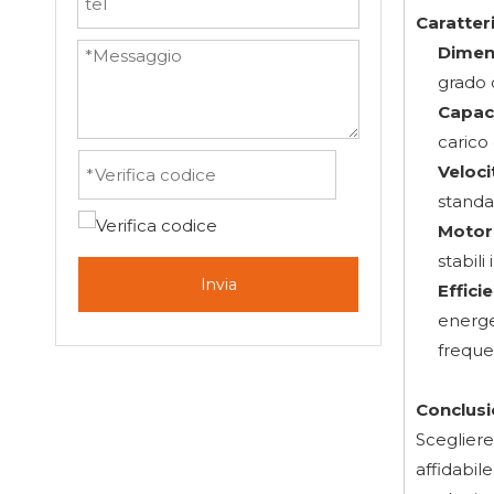
Caratteri
Dimens
grado 
Capaci
carico
Veloc
standa
Motor
stabili
Invia
Effici
energe
freque
Conclusi
Scegliere
affidabil