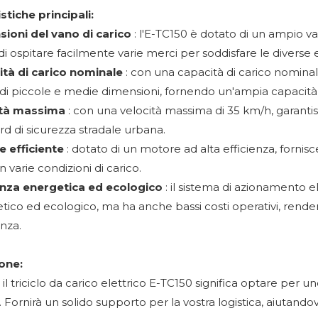
stiche principali:
ioni del vano di carico
: l'E-TC150 è dotato di un ampio 
di ospitare facilmente varie merci per soddisfare le diverse 
tà di carico nominale
: con una capacità di carico nominale
 di piccole e medie dimensioni, fornendo un'ampia capacità 
ità massima
: con una velocità massima di 35 km/h, garantis
rd di sicurezza stradale urbana.
e efficiente
: dotato di un motore ad alta efficienza, forni
 in varie condizioni di carico.
enza energetica ed ecologico
: il sistema di azionamento el
tico ed ecologico, ma ha anche bassi costi operativi, rende
nza.
one:
 il triciclo da carico elettrico E-TC150 significa optare per u
e. Fornirà un solido supporto per la vostra logistica, aiutand