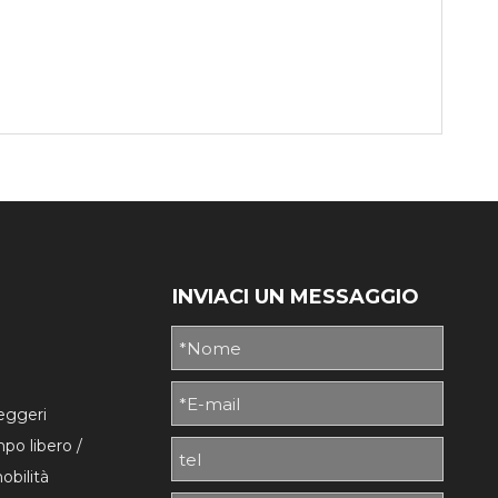
INVIACI UN MESSAGGIO
o
seggeri
mpo libero /
obilità