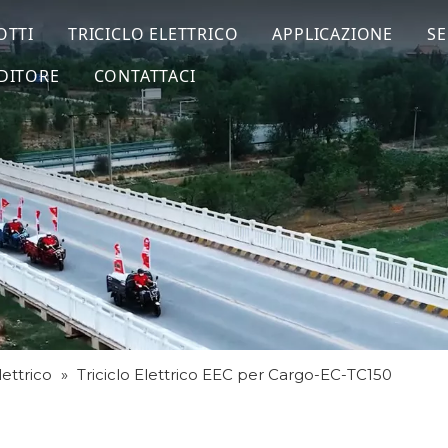
OTTI
TRICICLO ELETTRICO
APPLICAZIONE
SE
DITORE
CONTATTACI
lettrico
»
Triciclo Elettrico EEC per Cargo-EC-TC150