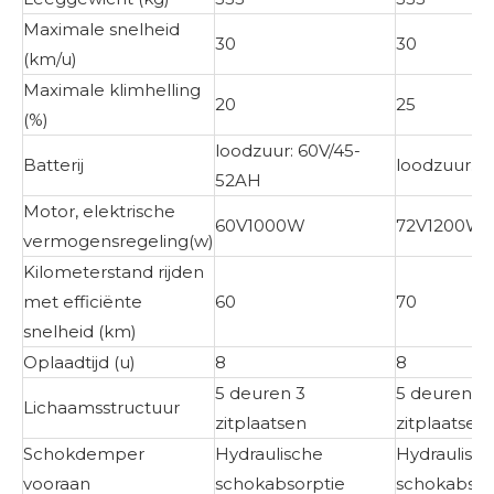
Maximale snelheid
30
30
(km/u)
Maximale klimhelling
20
25
(%)
loodzuur: 60V/45-
Batterij
loodzuur: 
52AH
Motor, elektrische
60V1000W
72V1200W
vermogensregeling(w)
Kilometerstand rijden
met efficiënte
60
70
snelheid (km)
Oplaadtijd (u)
8
8
5 deuren 3
5 deuren 3
Lichaamsstructuur
zitplaatsen
zitplaatsen
Schokdemper
Hydraulische
Hydraulisc
vooraan
schokabsorptie
schokabsor