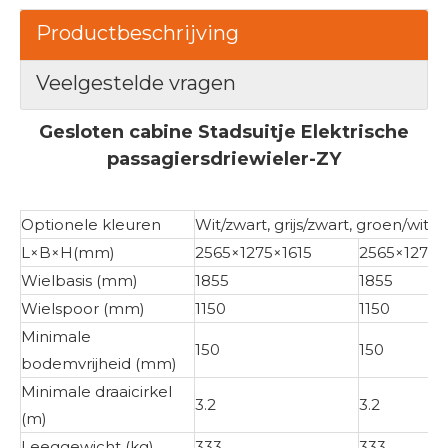
Productbeschrijving
Veelgestelde vragen
Gesloten cabine Stadsuitje Elektrische
passagiersdriewieler-ZY
Optionele kleuren
Wit/zwart, grijs/zwart, groen/wit
L×B×H(mm)
2565×1275×1615
2565×1275×
Wielbasis (mm)
1855
1855
Wielspoor (mm)
1150
1150
Minimale
150
150
bodemvrijheid (mm)
Minimale draaicirkel
3.2
3.2
(m)
Leeggewicht (kg)
333
333