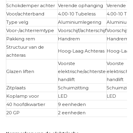
Schokdemper achter
Verende ophanging
Verende o
Voor/achterband
4.00-10 Tubeless
4.00-10 Tub
Type velg
Aluminiumlegering
Aluminiuml
Voor-/achterremtype
Voorschijf/achterschijf
Voorschijf/a
Pakking rem
Handrem
Handrem
Structuur van de
Hoog-Laag Achteras
Hoog-Laag 
achteras
Voorste
Voorste
Glazen liften
elektrische/achterste
elektrische
handlift
handlift
Zitplaats
Schuimzitting
Schuimzitti
Koplamp voor
LED
LED
40 hoofdkwartier
9 eenheden
20 GP
2 eenheden