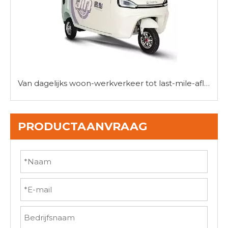
Van dagelijks woon-werkverkeer tot last-mile-afleveringen: de veelzijdigheid van mini-driewielerauto's
PRODUCTAANVRAAG