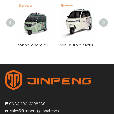
Zonne-energie Elektrische passagiersdriewieler-HY
Mini-auto elektrische passagiersdriewieler-ZC
0086-400-6008686

sales3@jinpeng-global.com
