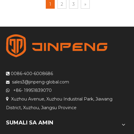
1
2
3
»
0086-400-6008686

sales3@jinpeng-global.com

+86- 19951839070

Xuzhou Avenue, Xuzhou Industrial Park, Jiawang

District, Xuzhou, Jiangsu Province
SUMALI SA AMIN