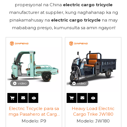
propesyonal na China
electric cargo tricycle
manufacturer at supplier, kung naghahanap ka ng
pinakamahusay na
electric cargo tricycle
na may
mababang presyo, kumunsulta sa amin ngayon!
video
video
Electric Tricycle para sa
Heavy Load Electric
mga Pasahero at Cargo
Cargo Trike JW180
P9
Modelo:
P9
Modelo:
JW180