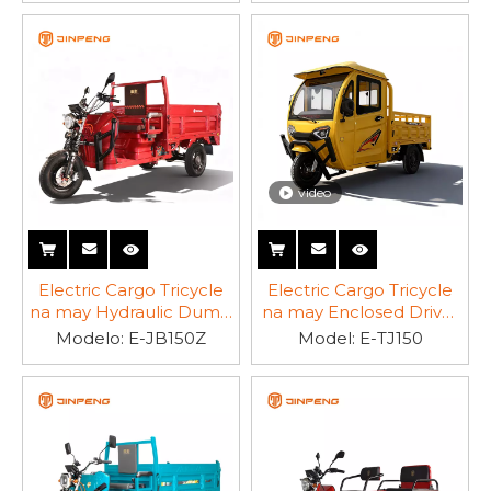
video
Electric Cargo Tricycle
Electric Cargo Tricycle
na may Hydraulic Dump
na may Enclosed Driver
E-JB150Z
Cabin E-TJ150
Modelo:
E-JB150Z
Model:
E-TJ150