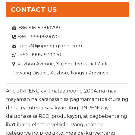
CONTACT US
+86-516-87810799

+86- 19951839070

sales3@jinpeng-global.com

+86- 19951839070

Xuzhou Avenue, Xuzhou Industrial Park,

Jiawang District, Xuzhou, Jiangsu Province
Ang JINPENG ay itinatag noong 2004, na may
mayaman na karanasan sa pagmamanupaktura ng
de-kuryenteng sasakyan. Ang JINPENG ay
dalubhasa sa R&D, produksyon, at pagbebenta ng
iba't ibang electric vehicle. Pangunahing
kategorya ng produkto: mga de-kuryenteng