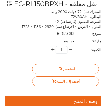
نقل مغلقة - EC-RL150BPXH
المحرك (ث): 72 فولت 2000 واط
البطارية: 72V80AH
السرعة القصوى (كم/ساعة): 42
الطول × العرض × الارتفاع (مم): 2930 × 1136 × 1725
نموذج:
E-RL150D
ماركة:
جينبينج
الكمية:
استفسر
أضف إلى السلة
وصف المنتج