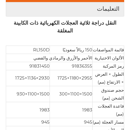
التعليمات
النقل دراجة ثلاثية العجلات الكهربائية ذات الكابينة
المغلقة
قائمة المواصفات
150 ريالاً سعوديًا
RL150D
الألوان الاختيارية
الأحمر والأزرق والرمادي والفضي
رمز المركبة
91836355
91831450
الطول × العرض
2930×1136×1725
2955×1180×1725
× الارتفاع (مم)
حجم صندوق
1500×1100×930
1500×1100×300
الشحن (مم)
قاعدة العجلات
1983
1983
(مم)
مسار العجلة (مم)
945
945