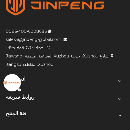
0086-400-6008686

sales3@jinpeng-global.com

+86- 19951839070

شارع Xuzhou، حديقة Xuzhou الصناعية، منطقة Jiawang،

Xuzhou، مقاطعة Jiangsu
انضم إلينا
روابط سريعة
فئة المنتج