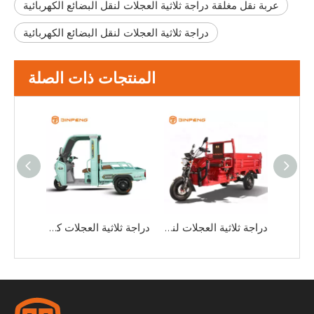
عربة نقل مغلقة دراجة ثلاثية العجلات لنقل البضائع الكهربائية
دراجة ثلاثية العجلات لنقل البضائع الكهربائية
المنتجات ذات الصلة
دراجة ثلاثية العجلات لنقل البضائع الكهربائية مع كابينة سائق مغلقة E-TJ150
دراجة ثلاثية العجلات لنقل البضائع الكهربائية مع تفريغ هيدروليكي E-JB150Z
دراجة ثلاثية العجلات كهربائية للركاب والبضائع P9