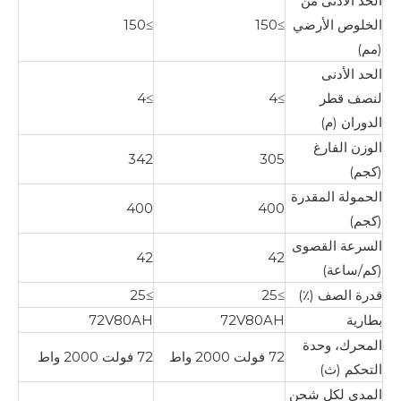
الحد الأدنى من
الخلوص الأرضي
≥150
≥150
(مم)
الحد الأدنى
لنصف قطر
≥4
≥4
الدوران (م)
الوزن الفارغ
342
305
(كجم)
الحمولة المقدرة
400
400
(كجم)
السرعة القصوى
42
42
(كم/ساعة)
قدرة الصف (٪)
≥25
≥25
بطارية
72V80AH
72V80AH
المحرك، وحدة
72 فولت 2000 واط
72 فولت 2000 واط
التحكم (ث)
المدى لكل شحن