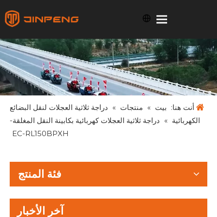
أنت هنا:
بيت
»
منتجات
»
دراجة ثلاثية العجلات لنقل البضائع
الكهربائية
»
دراجة ثلاثية العجلات كهربائية بكابينة النقل المغلقة-
EC-RL150BPXH
فئة المنتج
آخر الأخبار