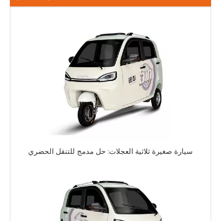
سيارة صغيرة ثلاثية العجلات: حل مدمج للتنقل الحضري