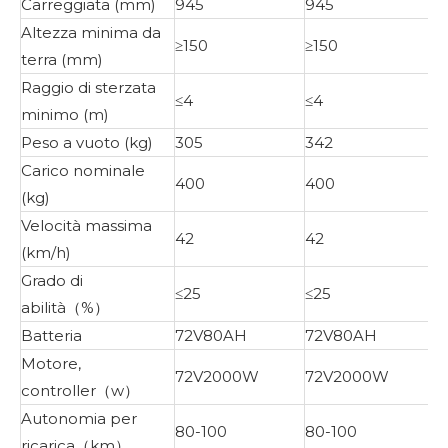
Carreggiata (mm)
945
945
Altezza minima da
≥150
≥150
terra (mm)
Raggio di sterzata
≤4
≤4
minimo (m)
Peso a vuoto (kg)
305
342
Carico nominale
400
400
(kg)
Velocità massima
42
42
(km/h)
Grado di
≤25
≤25
abilità（%）
Batteria
72V80AH
72V80AH
Motore,
72V2000W
72V2000W
controller（w）
Autonomia per
80-100
80-100
ricarica（km）