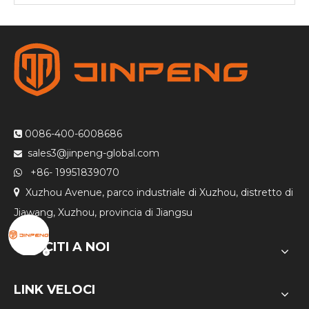
0086-400-6008686

sales3@jinpeng-global.com

+86- 19951839070

Xuzhou Avenue, parco industriale di Xuzhou, distretto di

Jiawang, Xuzhou, provincia di Jiangsu
UNISCITI A NOI
LINK VELOCI