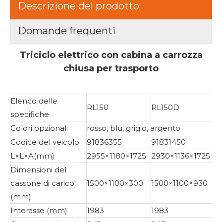
Descrizione del prodotto
Domande frequenti
Triciclo elettrico con cabina a carrozza
chiusa per trasporto
Elenco delle
RL150
RL150D
specifiche
Colori opzionali
rosso, blu, grigio, argento
Codice del veicolo
91836355
91831450
L×L×A(mm)
2955×1180×1725
2930×1136×1725
Dimensioni del
cassone di carico
1500×1100×300
1500×1100×930
(mm)
Interasse (mm)
1983
1983