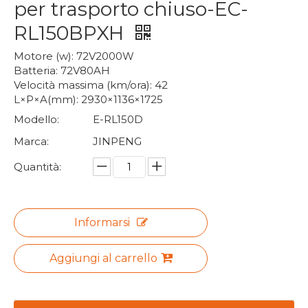
per trasporto chiuso-EC-
RL150BPXH
Motore (w): 72V2000W
Batteria: 72V80AH
Velocità massima (km/ora): 42
L×P×A(mm): 2930×1136×1725
Modello:
E-RL150D
Marca:
JINPENG
Quantità:
Informarsi
Aggiungi al carrello