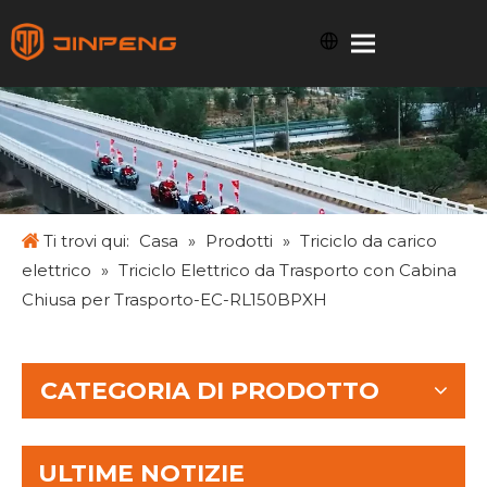
Ti trovi qui:
Casa
»
Prodotti
»
Triciclo da carico
elettrico
»
Triciclo Elettrico da Trasporto con Cabina
Chiusa per Trasporto-EC-RL150BPXH
CATEGORIA DI PRODOTTO
ULTIME NOTIZIE