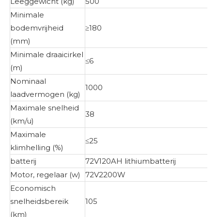
Leeggewicht (kg)
500
Minimale
bodemvrijheid
≥180
(mm)
Minimale draaicirkel
≤6
(m)
Nominaal
1000
laadvermogen (kg)
Maximale snelheid
38
(km/u)
Maximale
≤25
klimhelling (%)
batterij
72V120AH lithiumbatterij
Motor, regelaar (w)
72V2200W
Economisch
snelheidsbereik
105
(km)