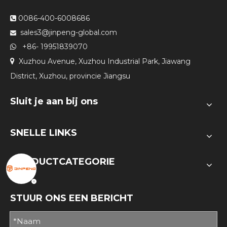
0086-400-6008686

sales3@jinpeng-global.com

+86- 19951839070

Xuzhou Avenue, Xuzhou Industrial Park, Jiawang

District, Xuzhou, provincie Jiangsu
Sluit je aan bij ons
SNELLE LINKS
PRODUCTCATEGORIE
STUUR ONS EEN BERICHT