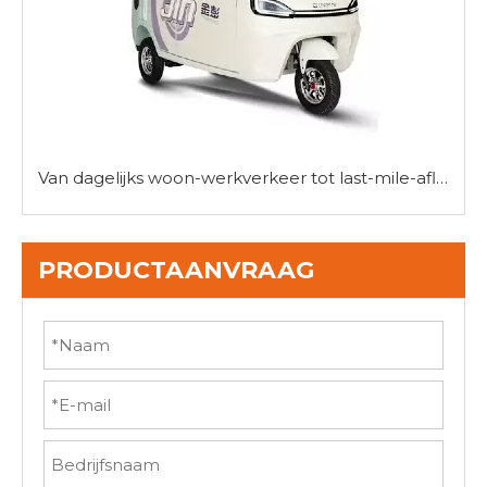
Van dagelijks woon-werkverkeer tot last-mile-afleveringen: de veelzijdigheid van mini-driewielerauto's
PRODUCTAANVRAAG