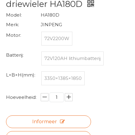
driewieler HA180D
Model:
HA180D
Merk:
JINPENG
Motor:
72V2200W
Batterij:
72V120AH lithiumbatterij
L×B×H(mm):
3350×1385×1850
Hoeveelheid:
Informeer