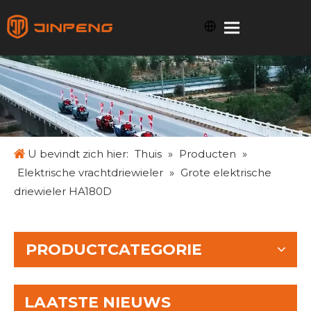
U bevindt zich hier:
Thuis
»
Producten
»
Elektrische vrachtdriewieler
»
Grote elektrische
driewieler HA180D
PRODUCTCATEGORIE
LAATSTE NIEUWS