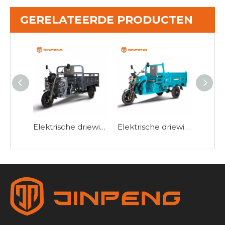
GERELATEERDE PRODUCTEN
Elektrische driewieler met Big Cargo HK180
Elektrische driewieler met dumpfunctie-JB160Z