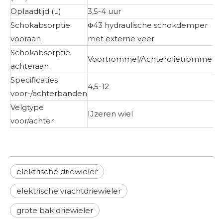
Oplaadtijd (u)
3,5-4 uur
Schokabsorptie
Φ43 hydraulische schokdemper
vooraan
met externe veer
Schokabsorptie
Voortrommel/Achterolietrommel
achteraan
Specificaties
4,5-12
voor-/achterbanden
Velgtype
IJzeren wiel
voor/achter
elektrische driewieler
elektrische vrachtdriewieler
grote bak driewieler