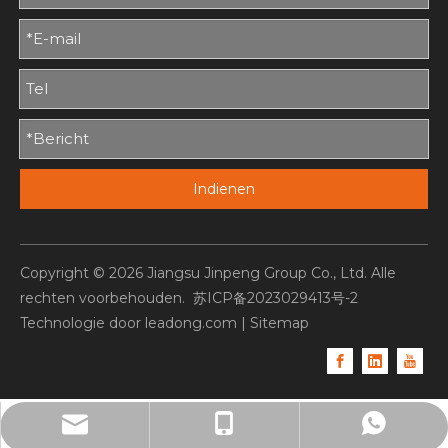
Indienen
Copyright ©
2026
Jiangsu Jinpeng Group Co., Ltd. Alle
rechten voorbehouden.
苏ICP备2023029413号-2
Technologie door
leadong.com
|
Sitemap
sales3@jinpeng-global.com
+86- 19951839070
+86- 19951839070